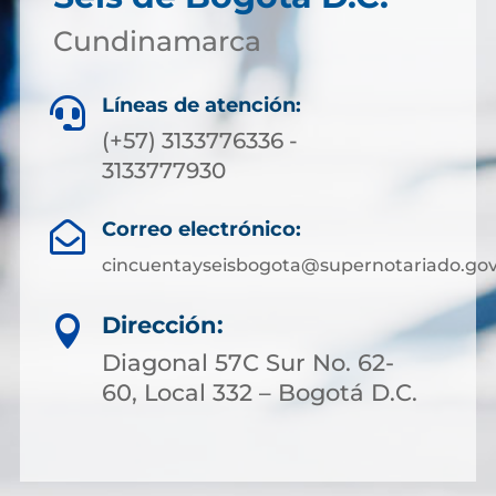
Cundinamarca
Líneas de atención:

(+57) 3133776336 -
3133777930
Correo electrónico:

cincuentayseisbogota@supernotariado.gov
Dirección:

Diagonal 57C Sur No. 62-
60, Local 332 – Bogotá D.C.