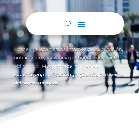
Home
Mecanismos internos de supervisión,
9
notificación y vigilancia pertinente del sujeto
obligado
Mecanismos internos de
9
supervisión, notificación y vigilancia pertinente
del sujeto obligado