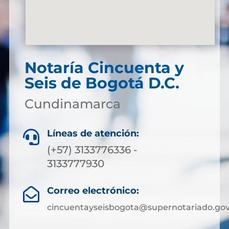
Notaría Cincuenta y
Seis de Bogotá D.C.
Cundinamarca
Líneas de atención:

(+57) 3133776336 -
3133777930
Correo electrónico:

cincuentayseisbogota@supernotariado.gov