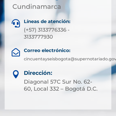
Cundinamarca
Líneas de atención:

(+57) 3133776336 -
3133777930
Correo electrónico:

cincuentayseisbogota@supernotariado.gov
Dirección:

Diagonal 57C Sur No. 62-
60, Local 332 – Bogotá D.C.