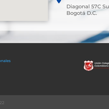
Diagonal 57C Sur
Bogotá D.C.
onales
22