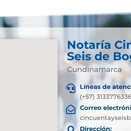
Notaría Ci
Seis de Bo
Cundinamarca
Líneas de atenc

(+57) 313377633
Correo electrón

cincuentayseis
Dirección:
