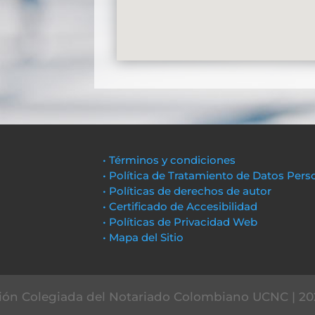
• Términos y condiciones
• Política de Tratamiento de Datos Pers
• Políticas de derechos de autor
• Certificado de Accesibilidad
• Políticas de Privacidad Web
• Mapa del Sitio
ón Colegiada del Notariado Colombiano UCNC | 20