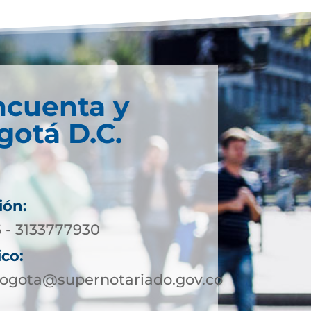
ncuenta y
gotá D.C.
ión:
6 - 3133777930
ico:
bogota@supernotariado.gov.co