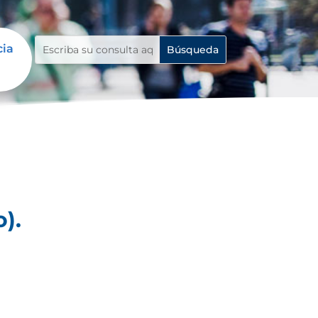
cia
).