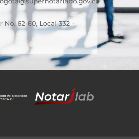
bogota@supernotariado.gov.co
 No. 62-60, Local 332 –