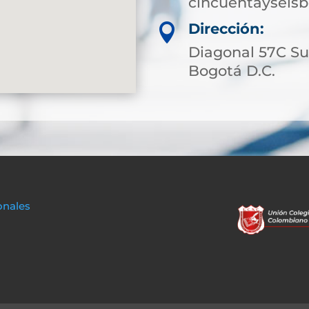
cincuentayseis
Dirección:

Diagonal 57C Sur
Bogotá D.C.
onales