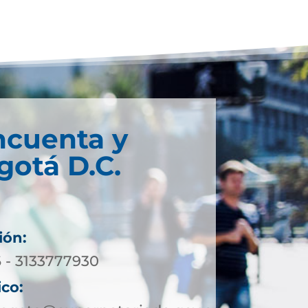
ncuenta y
gotá D.C.
ión:
6 - 3133777930
ico: