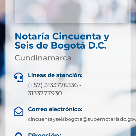
Notaría Cincuenta y
Seis de Bogotá D.C.
Cundinamarca
Líneas de atención:

(+57) 3133776336 -
3133777930
Correo electrónico:

cincuentayseisbogota@supernotariado.gov
Dirección: