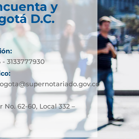
ncuenta y
gotá D.C.
ión:
6 - 3133777930
ico:
bogota@supernotariado.gov.co
 No. 62-60, Local 332 –