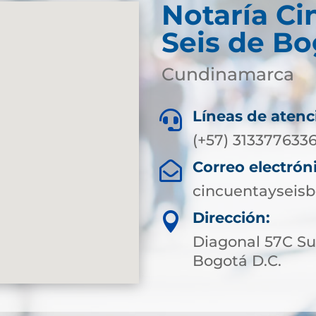
Notaría Ci
Seis de Bo
Cundinamarca
Líneas de atenc

(+57) 313377633
Correo electrón

cincuentayseis
Dirección:

Diagonal 57C Sur
Bogotá D.C.