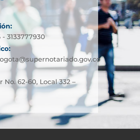
ión:
6 - 3133777930
ico:
bogota@supernotariado.gov.co
 No. 62-60, Local 332 –