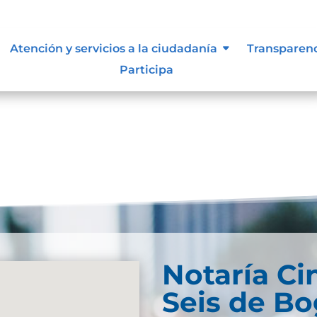
, niñas y adolescentes
Atención y servicios a la ciudadanía
Transparen
Participa
Notaría Ci
Seis de Bo