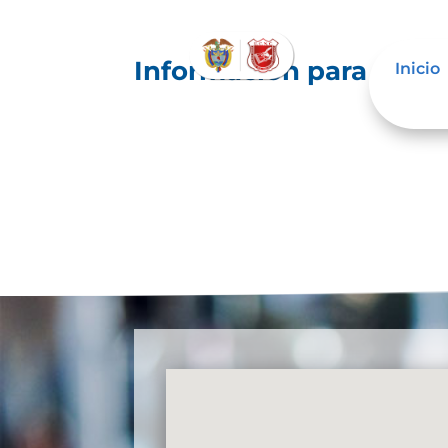
Información para niños
Inicio