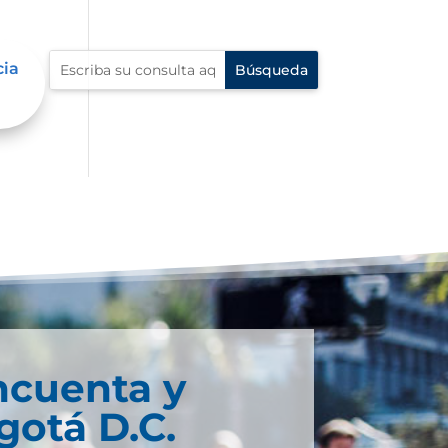
cia
ncuenta y
gotá D.C.