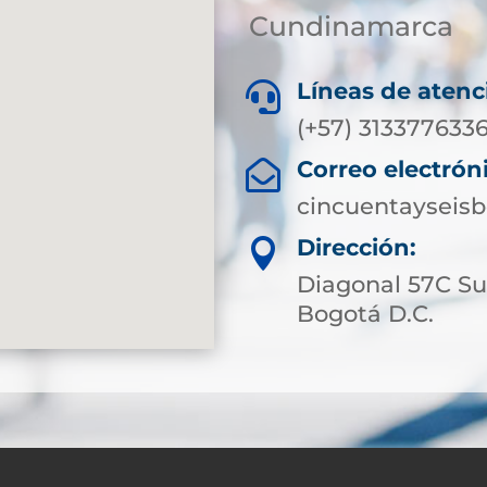
Cundinamarca
Líneas de atenc

(+57) 313377633
Correo electrón

cincuentayseis
Dirección:

Diagonal 57C Sur
Bogotá D.C.