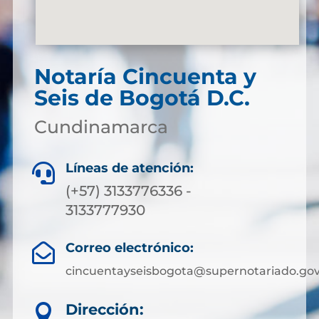
Notaría Cincuenta y
Seis de Bogotá D.C.
Cundinamarca
Líneas de atención:

(+57) 3133776336 -
3133777930
Correo electrónico:

cincuentayseisbogota@supernotariado.gov
Dirección:
